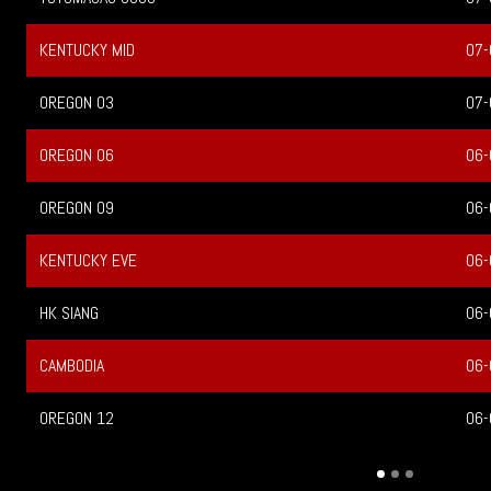
KENTUCKY MID
07-
OREGON 03
07-
OREGON 06
06-
OREGON 09
06-
KENTUCKY EVE
06-
HK SIANG
06-
CAMBODIA
06-
OREGON 12
06-