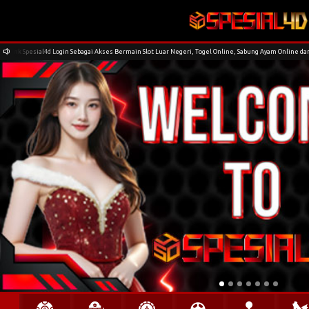
k Spesial4d Login Sebagai Akses Bermain Slot Luar Negeri, Togel Online, Sabung Ayam Online dan Live