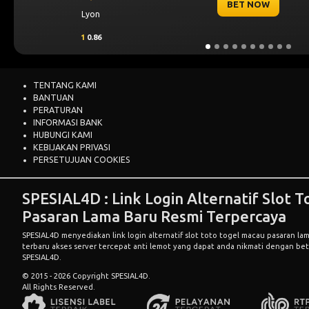
Sparta Praha
Slovan Bratislava
-1
0.96
0.5
0.83
TENTANG KAMI
BANTUAN
PERATURAN
INFORMASI BANK
HUBUNGI KAMI
KEBIJAKAN PRIVASI
PERSETUJUAN COOKIES
SPESIAL4D : Link Login Alternatif Slot 
Pasaran Lama Baru Resmi Terpercaya
SPESIAL4D
menyediakan link login alternatif slot toto togel macau pasaran l
terbaru akses server tercepat anti lemot yang dapat anda nikmati dengan bett
SPESIAL4D.
© 2015 - 2026 Copyright SPESIAL4D.
All Rights Reserved.