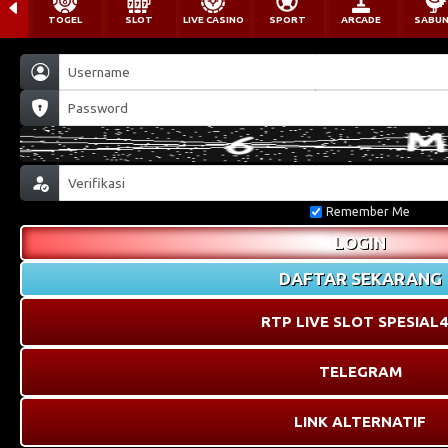
TOGEL
SLOT
LIVE CASINO
SPORT
ARCADE
SABU
Remember Me
LOGIN
DAFTAR SEKARANG
RTP LIVE SLOT SPESIAL
TELEGRAM
LINK ALTERNATIF