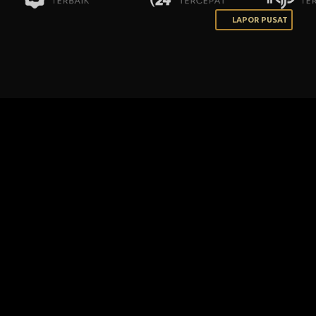
LAPOR PUSAT