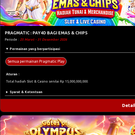
PRAGMATIC : PAY4D BAGI EMAS & CHIPS
Periode :
25 Maret - 31 Desember 2026
Permainan yang berpartisipasi
Semua permainan Pragmatic Play
Aturan :
Total hadiah Slot & Casino senilai Rp 15,000,000,000.
Syarat & Ketentuan
Detai