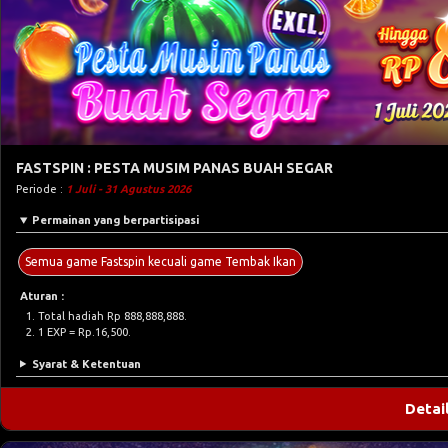
FASTSPIN : PESTA MUSIM PANAS BUAH SEGAR
Periode :
1 Juli - 31 Agustus 2026
Permainan yang berpartisipasi
Semua game Fastspin kecuali game Tembak Ikan
Aturan :
Total hadiah Rp 888,888,888.
1 EXP = Rp.16,500.
Syarat & Ketentuan