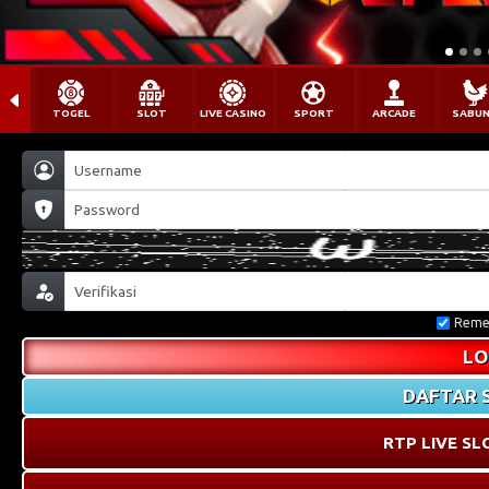
TOGEL
SLOT
LIVE CASINO
SPORT
ARCADE
SABU
Reme
LO
DAFTAR 