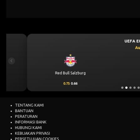
UEFA EUROPA LE
August 7, 20
0 
Previous
BET
Red Bull Salzburg
0.75
0.66
TENTANG KAMI
BANTUAN
PERATURAN
INFORMASI BANK