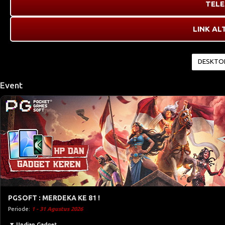
RTP LIVE SL
TEL
LINK AL
DESKTO
Event
PGSOFT : MERDEKA KE 81 !