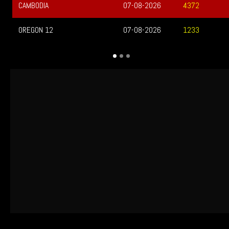
CAMBODIA
07-08-2026
4372
OREGON 12
07-08-2026
1233