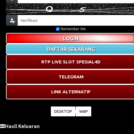
Remember Me
LOGIN
DAFTAR SEKARANG
RTP LIVE SLOT SPESIAL4D
TELEGRAM
LINK ALTERNATIF
DESKTOP
WAP
Hasil Keluaran