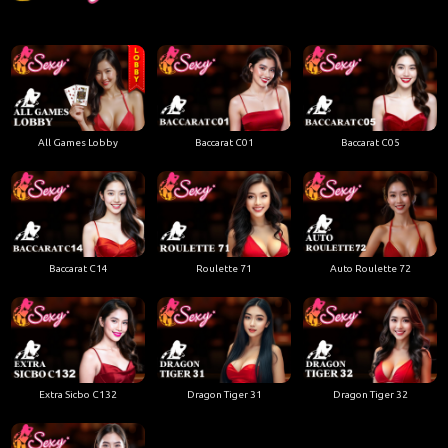
All Games Lobby
Baccarat C01
Baccarat C05
Baccarat C14
Roulette 71
Auto Roulette 72
Extra Sicbo C132
Dragon Tiger 31
Dragon Tiger 32