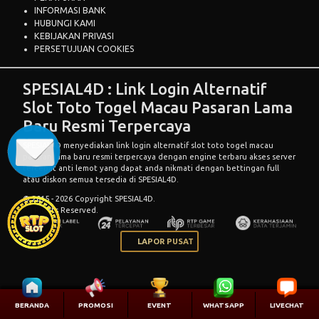
INFORMASI BANK
HUBUNGI KAMI
KEBIJAKAN PRIVASI
PERSETUJUAN COOKIES
SPESIAL4D : Link Login Alternatif
Slot Toto Togel Macau Pasaran Lama
Baru Resmi Terpercaya
SPESIAL4D
menyediakan link login alternatif slot toto togel macau
pasaran lama baru resmi terpercaya dengan engine terbaru akses server
tercepat anti lemot yang dapat anda nikmati dengan bettingan full
atau diskon semua tersedia di SPESIAL4D.
© 2015 - 2026 Copyright SPESIAL4D.
All Rights Reserved.
LAPOR PUSAT
BERANDA
PROMOSI
EVENT
WHATSAPP
LIVECHAT