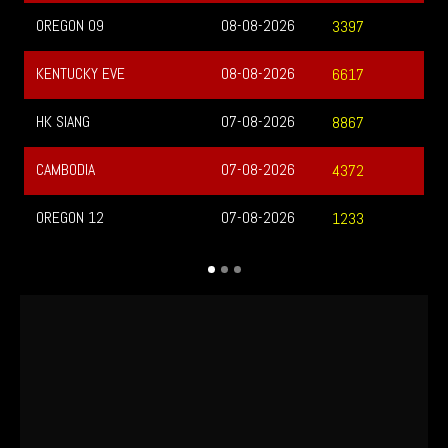
OREGON 09
08-08-2026
3397
KENTUCKY EVE
08-08-2026
6617
HK SIANG
07-08-2026
8867
CAMBODIA
07-08-2026
4372
OREGON 12
07-08-2026
1233