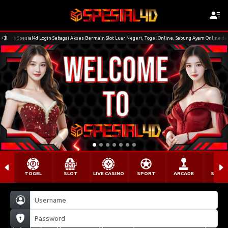
ink Spesial4d Login Sebagai Akses Bermain Slot Luar Negeri, Togel Online, Sabung Ayam Online dan Liv
TOGEL
SLOT
LIVE CASINO
SPORT
ARCADE
SABU