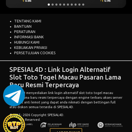
-1
0.96
-0.5
0.95
TENTANG KAMI
BANTUAN
PERATURAN
INFORMASI BANK
HUBUNGI KAMI
KEBIJAKAN PRIVASI
PERSETUJUAN COOKIES
SPESIAL4D : Link Login Alternatif
Slot Toto Togel Macau Pasaran Lama
Baru Resmi Terpercaya
SPESIAL4D
menyediakan link login alternatif slot toto togel macau
pasaran lama baru resmi terpercaya dengan engine terbaru akses server
tercepat anti lemot yang dapat anda nikmati dengan bettingan full
atau diskon semua tersedia di SPESIAL4D.
© 2015 - 2026 Copyright SPESIAL4D.
All Rights Reserved.