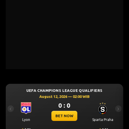
QUALIFIERS
UEFA CHAMPIONS LEAGUE QUALI
0 WIB
August 12, 2026 — 01:30 WIB
0 : 0
Previous
Next
BET NOW
Sparta Praha
SK Sturm Graz