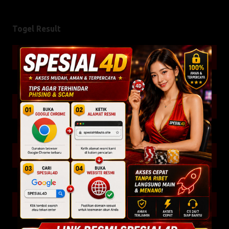
Togel Result
TOTO WUHAN
08-08-2026
4280
TOTOMACAU 0000
08-08-2026
4072
KENTUCKY MID
08-08-2026
4587
OREGON 03
08-08-2026
1535
OREGON 06
08-08-2026
6079
OREGON 09
08-08-2026
3397
KENTUCKY EVE
08-08-2026
6617
HK SIANG
08-08-2026