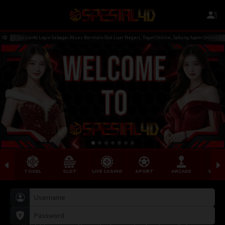
ink Spesial4d Login Sebagai Akses Bermain Slot Luar Negeri, Togel Online, Sabung Ayam Online dan Liv
TOGEL
SLOT
LIVE CASINO
SPORT
ARCADE
SABU