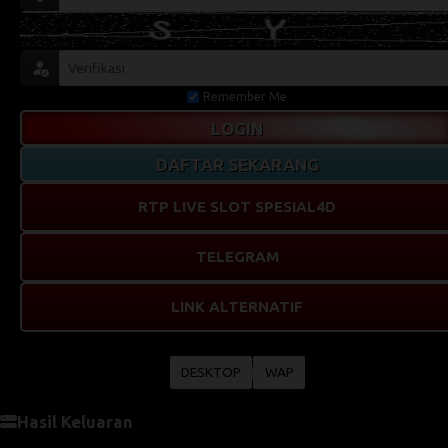
Remember Me
LOGIN
DAFTAR SEKARANG
RTP LIVE SLOT SPESIAL4D
TELEGRAM
LINK ALTERNATIF
DESKTOP
WAP
Hasil Keluaran