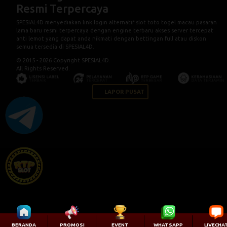
Resmi Terpercaya
SPESIAL4D
menyediakan link login alternatif slot toto togel macau pasaran
lama baru resmi terpercaya dengan engine terbaru akses server tercepat
anti lemot yang dapat anda nikmati dengan bettingan full atau diskon
semua tersedia di SPESIAL4D.
© 2015 - 2026 Copyright SPESIAL4D.
All Rights Reserved.
LAPOR PUSAT
BERANDA
PROMOSI
EVENT
WHATSAPP
LIVECHA