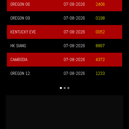
OREGON 06
07-08-2026
2406
OREGON 09
07-08-2026
0198
KENTUCKY EVE
07-08-2026
0052
HK SIANG
07-08-2026
8867
CAMBODIA
07-08-2026
4372
OREGON 12
07-08-2026
1233