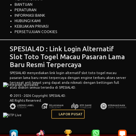
BANTUAN
PERATURAN
INFORMASI BANK
HUBUNGI KAMI
KEBIJAKAN PRIVASI
PERSETUJUAN COOKIES
SPESIAL4D : Link Login Alternatif
Slot Toto Togel Macau Pasaran Lama
Baru Resmi Terpercaya
SPESIAL4D
menyediakan link login alternatif slot toto togel macau
pasaran lama baru resmi terpercaya dengan engine terbaru akses server
tercepat anti lemot yang dapat anda nikmati dengan bettingan full
atau diskon semua tersedia di SPESIAL4D.
© 2015 - 2026 Copyright SPESIAL4D.
All Rights Reserved.
LAPOR PUSAT