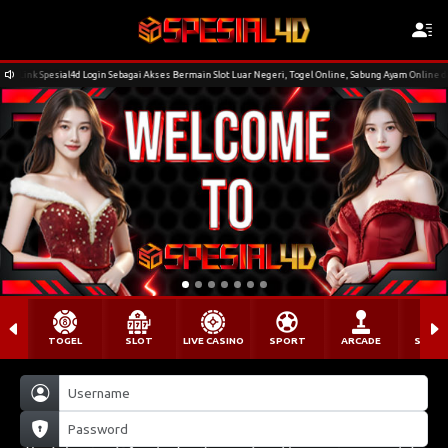
 Link Spesial4d Login Sebagai Akses Bermain Slot Luar Negeri, Togel Online, Sabung Ayam Online dan L
TOGEL
SLOT
LIVE CASINO
SPORT
ARCADE
SABU