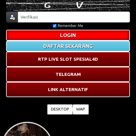
Remember Me
LOGIN
DAFTAR SEKARANG
RTP LIVE SLOT SPESIAL4D
TELEGRAM
LINK ALTERNATIF
DESKTOP
WAP